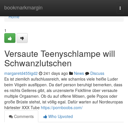
Home
bookmarkmargin
Togg
navi
Home
1
Versaute Teenyschlampe will
Schwanzlutschen
margaretd455igd2
241 days ago
News
Discuss
Es ist ziemlich aufschlussreich, wie schamlos viele heiße Luder
beim Vögeln ausflippen. Da darf person beruhigt bemerken, dass
es nichts Geileres gibt, als unzensierte Fickfilme über versaute
multiple Orgasmen. Ob du auf offene Mösen, geile Popos oder
große Brüste stehst, ist völlig egal. Dafür warten auf Nordeuropas
härtester XXX Tube
https://pornboobs.com/
Comments
Who Upvoted