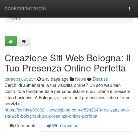
Home
bookmarkmargin
Togg
navi
Home
1
Creazione Siti Web Bologna: Il
Tuo Presenza Online Perfetta
caraepsj865234
243 days ago
News
Discuss
Cerchi di aumentare la tua visibilità online? Un sito web ben
costruito è fondamentale per conquistare nuovi clienti e crescere
il tuo business. A Bologna, ci sono tanti professionisti che offrono
servizi di
https://loriidyw996921.newbigblog.com/45242643/realizzazione-
siti-web-bologna-il-tuo-presenza-online-perfetta
Comments
Who Upvoted