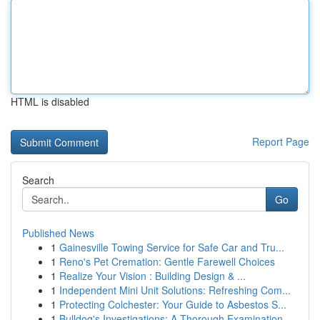
HTML is disabled
Report Page
Search
Go
Published News
1
Gainesville Towing Service for Safe Car and Tru...
1
Reno's Pet Cremation: Gentle Farewell Choices
1
Realize Your Vision : Building Design & ...
1
Independent Mini Unit Solutions: Refreshing Com...
1
Protecting Colchester: Your Guide to Asbestos S...
1
Bulldog's Investigations: A Thorough Examination