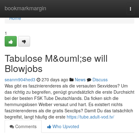
Home
bookmarkmargin
Togg
navi
Home
1
Tabulose M&ouml;se will
Blowjobs
seanm904hed3
270 days ago
News
Discuss
Was gibt es faszinierenderes als die versauten Sexvideos? Um
das richtig zu begreifen, genügt grundsätzlich die erste Durchsicht
bei der besten FSK Tube Deutschlands. Da ficken sich die
hemmungslosen Weiber versaut und hart. Es existiert nichts
faszinierenderes als die gratis Sexclips? Damit Du das tatsächlich
begreifst, langt häufig die erste
https://tube.adult-vod.tv/
Comments
Who Upvoted