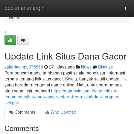
Home
bookmarkmargin
Togg
navi
Home
1
Update Link Situs Dana Gacor
zakariacmpe375558
271 days ago
News
Discuss
Para pencari modal tambahan pasti selalu menelusuri informasi
terbaru tentang link situs gacor. Selalu, banyak sekali update link
yang beredar mengenai game online. Nah, untuk para pemula
atau yang ingin mencari
https://dotmovie.com.in/menelusuri-
fenomena-situs-dana-gacor-antara-tren-digital-dan-harapan-
jackpot/
Comments
Who Upvoted
Comments