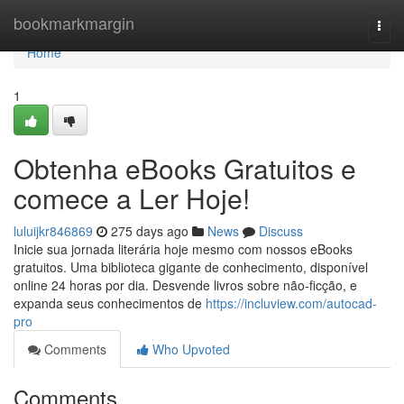
Home
bookmarkmargin
Togg
navi
Home
1
Obtenha eBooks Gratuitos e
comece a Ler Hoje!
luluijkr846869
275 days ago
News
Discuss
Inicie sua jornada literária hoje mesmo com nossos eBooks
gratuitos. Uma biblioteca gigante de conhecimento, disponível
online 24 horas por dia. Desvende livros sobre não-ficção, e
expanda seus conhecimentos de
https://incluview.com/autocad-
pro
Comments
Who Upvoted
Comments