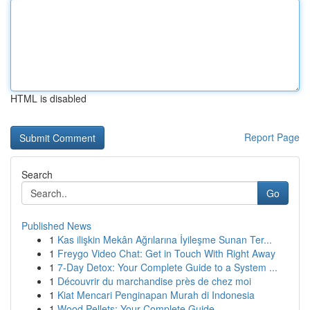
HTML is disabled
Report Page
Search
Go
Published News
1
Kas ilişkin Mekân Ağrılarına İyileşme Sunan Ter...
1
Freygo Video Chat: Get in Touch With Right Away
1
7-Day Detox: Your Complete Guide to a System ...
1
Découvrir du marchandise près de chez moi
1
Kiat Mencari Penginapan Murah di Indonesia
1
Wood Pellets: Your Complete Guide