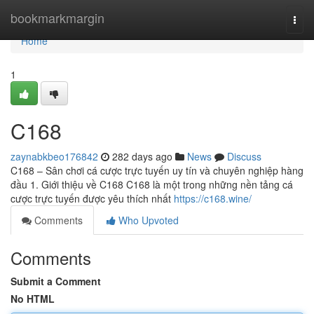
Home
bookmarkmargin
Togg
navi
Home
1
C168
zaynabkbeo176842
282 days ago
News
Discuss
C168 – Sân chơi cá cược trực tuyến uy tín và chuyên nghiệp hàng
đầu 1. Giới thiệu về C168 C168 là một trong những nền tảng cá
cược trực tuyến được yêu thích nhất
https://c168.wine/
Comments
Who Upvoted
Comments
Submit a Comment
No HTML