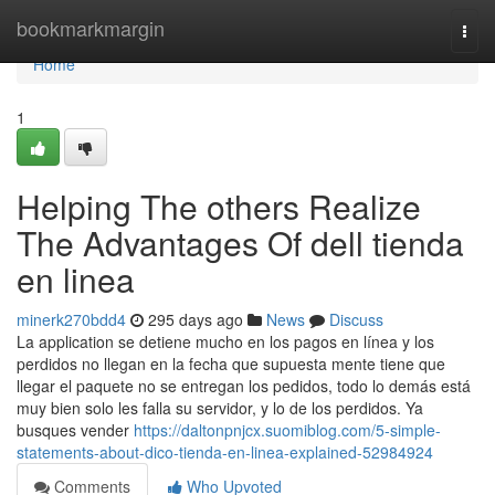
Home
bookmarkmargin
Togg
navi
Home
1
Helping The others Realize
The Advantages Of dell tienda
en linea
minerk270bdd4
295 days ago
News
Discuss
La application se detiene mucho en los pagos en línea y los
perdidos no llegan en la fecha que supuesta mente tiene que
llegar el paquete no se entregan los pedidos, todo lo demás está
muy bien solo les falla su servidor, y lo de los perdidos. Ya
busques vender
https://daltonpnjcx.suomiblog.com/5-simple-
statements-about-dico-tienda-en-linea-explained-52984924
Comments
Who Upvoted