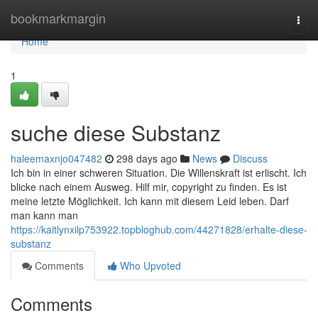
Home
bookmarkmargin
Togg
navi
Home
1
suche diese Substanz
haleemaxnjo047482
298 days ago
News
Discuss
Ich bin in einer schweren Situation. Die Willenskraft ist erlischt. Ich
blicke nach einem Ausweg. Hilf mir, copyright zu finden. Es ist
meine letzte Möglichkeit. Ich kann mit diesem Leid leben. Darf
man kann man
https://kaitlynxilp753922.topbloghub.com/44271828/erhalte-diese-
substanz
Comments
Who Upvoted
Comments