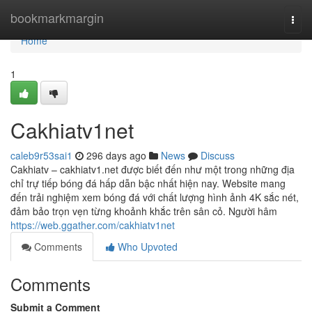
Home
bookmarkmargin
Togg
navi
Home
1
Cakhiatv1net
caleb9r53sai1
296 days ago
News
Discuss
Cakhiatv – cakhiatv1.net được biết đến như một trong những địa
chỉ trự tiếp bóng đá hấp dẫn bậc nhất hiện nay. Website mang
đến trải nghiệm xem bóng đá với chất lượng hình ảnh 4K sắc nét,
đảm bảo trọn vẹn từng khoảnh khắc trên sân cỏ. Người hâm
https://web.ggather.com/cakhiatv1net
Comments
Who Upvoted
Comments
Submit a Comment