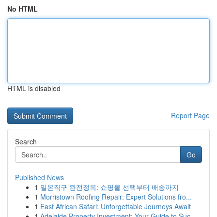
No HTML
HTML is disabled
Report Page
Search
Go
Published News
1
일본직구 완전정복: 쇼핑몰 선택부터 배송까지
1
Morristown Roofing Repair: Expert Solutions fro...
1
East African Safari: Unforgettable Journeys Await
1
Adelaide Property Investment: Your Guide to Suc...