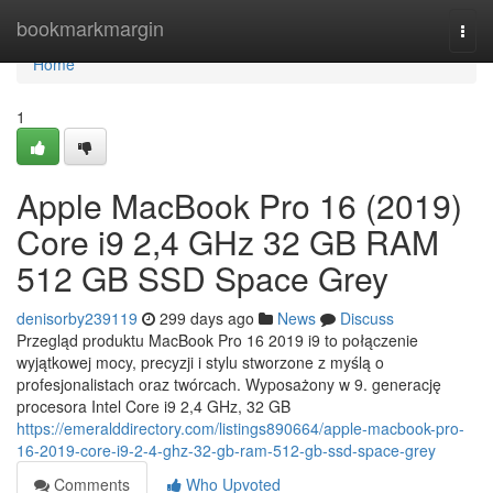
Home
bookmarkmargin
Togg
navi
Home
1
Apple MacBook Pro 16 (2019)
Core i9 2,4 GHz 32 GB RAM
512 GB SSD Space Grey
denisorby239119
299 days ago
News
Discuss
Przegląd produktu MacBook Pro 16 2019 i9 to połączenie
wyjątkowej mocy, precyzji i stylu stworzone z myślą o
profesjonalistach oraz twórcach. Wyposażony w 9. generację
procesora Intel Core i9 2,4 GHz, 32 GB
https://emeralddirectory.com/listings890664/apple-macbook-pro-
16-2019-core-i9-2-4-ghz-32-gb-ram-512-gb-ssd-space-grey
Comments
Who Upvoted