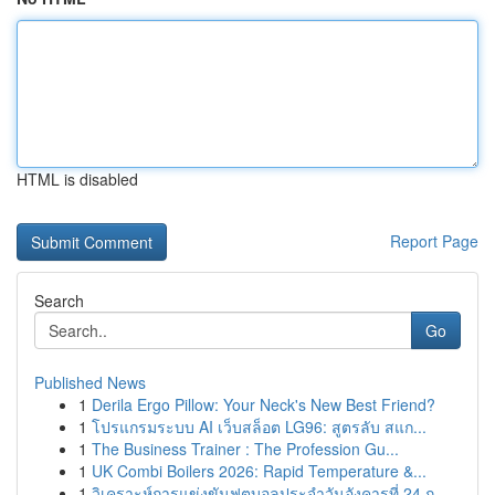
HTML is disabled
Report Page
Search
Go
Published News
1
Derila Ergo Pillow: Your Neck's New Best Friend?
1
โปรแกรมระบบ AI เว็บสล็อต LG96: สูตรลับ สแก...
1
The Business Trainer : The Profession Gu...
1
UK Combi Boilers 2026: Rapid Temperature &...
1
วิเคราะห์การแข่งขันฟุตบอลประจำวันอังคารที่ 24 ก...