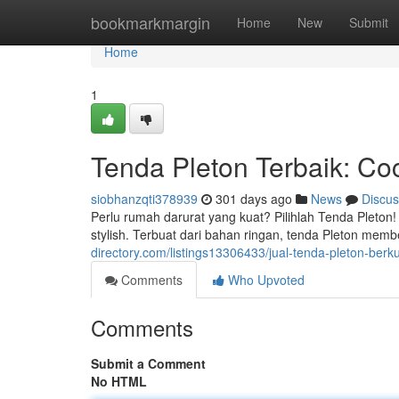
Home
bookmarkmargin
Home
New
Submit
Home
1
Tenda Pleton Terbaik: C
siobhanzqti378939
301 days ago
News
Discus
Perlu rumah darurat yang kuat? Pilihlah Tenda Plet
stylish. Terbuat dari bahan ringan, tenda Pleton mem
directory.com/listings13306433/jual-tenda-pleton-berkua
Comments
Who Upvoted
Comments
Submit a Comment
No HTML