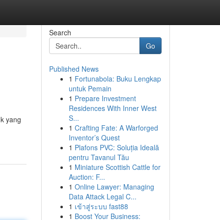
Search
Go
Published News
1
Fortunabola: Buku Lengkap
untuk Pemain
1
Prepare Investment
Residences With Inner West
S...
uk yang
1
Crafting Fate: A Warforged
Inventor’s Quest
1
Plafons PVC: Soluția Ideală
pentru Tavanul Tău
1
Miniature Scottish Cattle for
Auction: F...
1
Online Lawyer: Managing
Data Attack Legal C...
1
เข้าสู่ระบบ fast88
1
Boost Your Business: