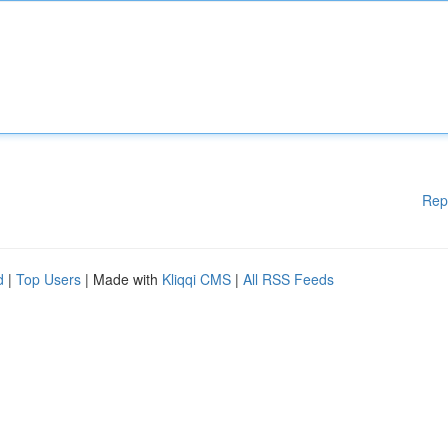
Rep
d
|
Top Users
| Made with
Kliqqi CMS
|
All RSS Feeds