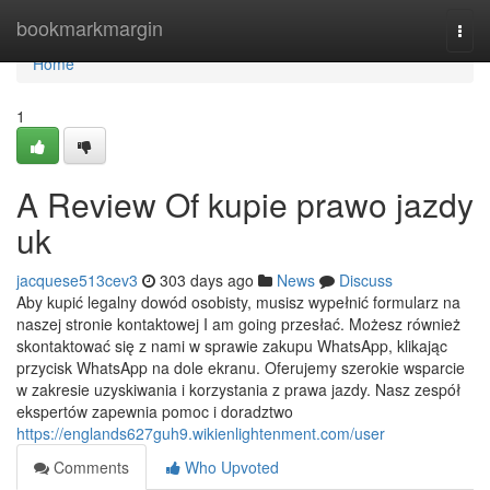
Home
bookmarkmargin
Togg
navi
Home
1
A Review Of kupie prawo jazdy
uk
jacquese513cev3
303 days ago
News
Discuss
Aby kupić legalny dowód osobisty, musisz wypełnić formularz na
naszej stronie kontaktowej I am going przesłać. Możesz również
skontaktować się z nami w sprawie zakupu WhatsApp, klikając
przycisk WhatsApp na dole ekranu. Oferujemy szerokie wsparcie
w zakresie uzyskiwania i korzystania z prawa jazdy. Nasz zespół
ekspertów zapewnia pomoc i doradztwo
https://englands627guh9.wikienlightenment.com/user
Comments
Who Upvoted