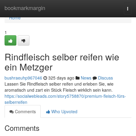
Home
bookmarkmargin
Togg
navi
Home
1
Rindfleisch selber reifen wie
ein Metzger
bushraeuhp967046
325 days ago
News
Discuss
Lassen Sie Rindfleisch selber reifen und erleben Sie, wie
aromatisch und zart ein Stück Fleisch wirklich sein kann.
https://socialwebleads.com/story5758870/premium-fleisch-fürs-
selberreifen
Comments
Who Upvoted
Comments