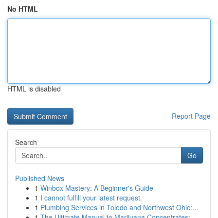
No HTML
HTML is disabled
Report Page
Search
Go
Published News
1
Winbox Mastery: A Beginner's Guide
1
I cannot fulfill your latest request.
1
Plumbing Services in Toledo and Northwest Ohio:...
1
The Ultimate Manual to Marijuana Concentrates: ...