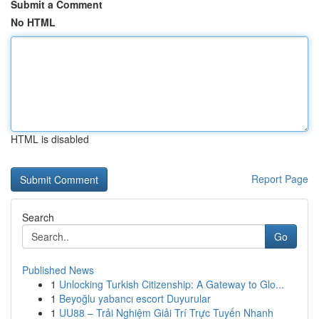
Submit a Comment
No HTML
HTML is disabled
Report Page
Search
Go
Published News
1
Unlocking Turkish Citizenship: A Gateway to Glo...
1
Beyoğlu yabancı escort Duyurular
1
UU88 – Trải Nghiệm Giải Trí Trực Tuyến Nhanh