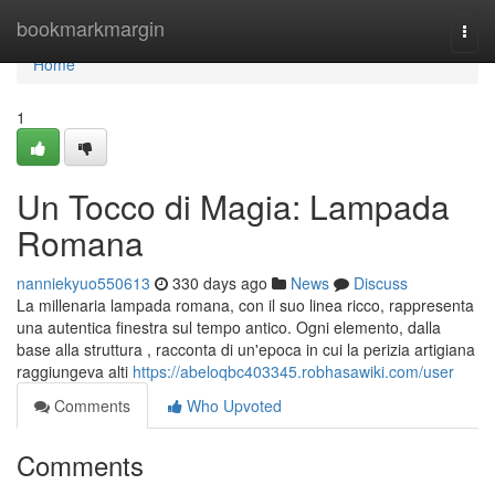
Home
bookmarkmargin
Togg
navi
Home
1
Un Tocco di Magia: Lampada
Romana
nanniekyuo550613
330 days ago
News
Discuss
La millenaria lampada romana, con il suo linea ricco, rappresenta
una autentica finestra sul tempo antico. Ogni elemento, dalla
base alla struttura , racconta di un'epoca in cui la perizia artigiana
raggiungeva alti
https://abeloqbc403345.robhasawiki.com/user
Comments
Who Upvoted
Comments