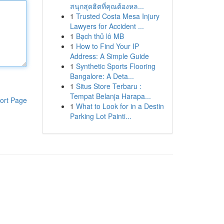
สนุกสุดฮิตที่คุณต้องหล...
1
Trusted Costa Mesa Injury
Lawyers for Accident ...
1
Bạch thủ lô MB
1
How to Find Your IP
Address: A Simple Guide
1
Synthetic Sports Flooring
Bangalore: A Deta...
1
Situs Store Terbaru :
Tempat Belanja Harapa...
ort Page
1
What to Look for in a Destin
Parking Lot Painti...