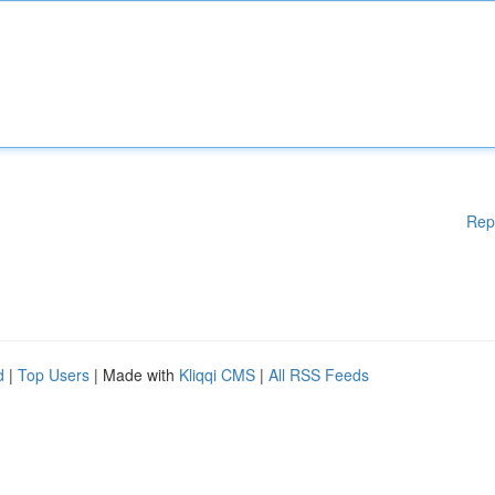
Rep
d
|
Top Users
| Made with
Kliqqi CMS
|
All RSS Feeds