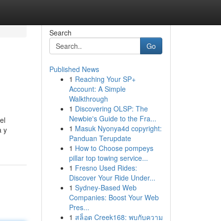
Search
Go
Published News
1
Reaching Your SP+
Account: A Simple
Walkthrough
1
Discovering OLSP: The
Newbie's Guide to the Fra...
el
1
Masuk Nyonya4d copyright:
a y
Panduan Terupdate
1
How to Choose pompeys
pillar top towing service...
1
Fresno Used Rides:
Discover Your Ride Under...
1
Sydney-Based Web
Companies: Boost Your Web
Pres...
1
สล็อต Creek168: พบกับความ