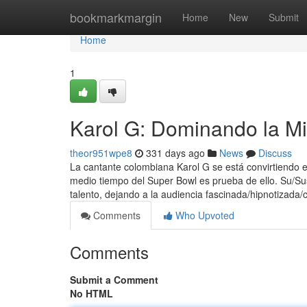
Home
bookmarkmargin
Home
New
Submit
Home
1
Karol G: Dominando la Mi
theor951wpe8
331 days ago
News
Discuss
La cantante colombiana Karol G se está convirtiendo e
medio tiempo del Super Bowl es prueba de ello. Su/Sus
talento, dejando a la audiencia fascinada/hipnotizad
Comments
Who Upvoted
Comments
Submit a Comment
No HTML