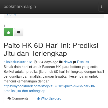
Home
bookmarkmargin
Togg
navi
Home
1
Paito HK 6D Hari Ini: Prediksi
Jitu dan Terlengkap
nikolaskusk051161
334 days ago
News
Discuss
Simak data hari ini untuk Pasaran HK, para bettors yang setia.
Berikut adalah prediksi jitu untuk 6D hari ini, lengkap dengan hasil
pengundian dan analisis. Jangan lewatkan kesempatan untuk
mencuri kemenangan dengan
https://nybookmark.com/story21976181/paito-hk-6d-hari-ini-
prediksi-jitu-dan-terlengkap
Comments
Who Upvoted