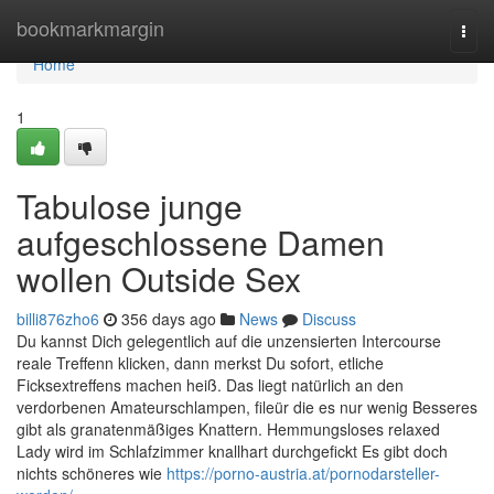
Home
bookmarkmargin
Togg
navi
Home
1
Tabulose junge
aufgeschlossene Damen
wollen Outside Sex
billi876zho6
356 days ago
News
Discuss
Du kannst Dich gelegentlich auf die unzensierten Intercourse
reale Treffenn klicken, dann merkst Du sofort, etliche
Ficksextreffens machen heiß. Das liegt natürlich an den
verdorbenen Amateurschlampen, fileür die es nur wenig Besseres
gibt als granatenmäßiges Knattern. Hemmungsloses relaxed
Lady wird im Schlafzimmer knallhart durchgefickt Es gibt doch
nichts schöneres wie
https://porno-austria.at/pornodarsteller-