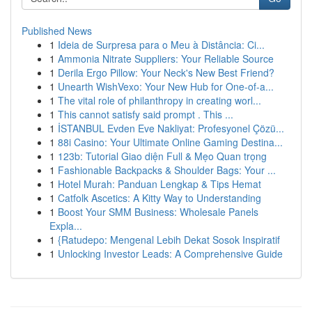
Published News
1
Ideia de Surpresa para o Meu à Distância: Ci...
1
Ammonia Nitrate Suppliers: Your Reliable Source
1
Derila Ergo Pillow: Your Neck's New Best Friend?
1
Unearth WishVexo: Your New Hub for One-of-a...
1
The vital role of philanthropy in creating worl...
1
This cannot satisfy said prompt . This ...
1
İSTANBUL Evden Eve Nakliyat: Profesyonel Çözü...
1
88i Casino: Your Ultimate Online Gaming Destina...
1
123b: Tutorial Giao diện Full & Mẹo Quan trọng
1
Fashionable Backpacks & Shoulder Bags: Your ...
1
Hotel Murah: Panduan Lengkap & Tips Hemat
1
Catfolk Ascetics: A Kitty Way to Understanding
1
Boost Your SMM Business: Wholesale Panels
Expla...
1
{Ratudepo: Mengenal Lebih Dekat Sosok Inspiratif
1
Unlocking Investor Leads: A Comprehensive Guide