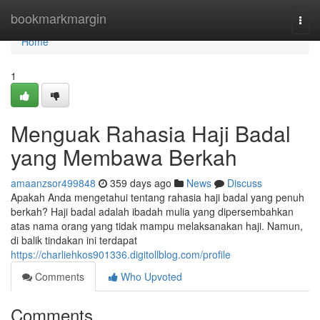
Home
bookmarkmargin
Togg
navi
Home
1
Menguak Rahasia Haji Badal
yang Membawa Berkah
amaanzsor499848
359 days ago
News
Discuss
Apakah Anda mengetahui tentang rahasia haji badal yang penuh
berkah? Haji badal adalah ibadah mulia yang dipersembahkan
atas nama orang yang tidak mampu melaksanakan haji. Namun,
di balik tindakan ini terdapat
https://charliehkos901336.digitollblog.com/profile
Comments
Who Upvoted
Comments