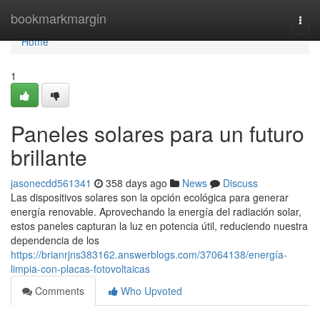
Home
bookmarkmargin
Togg
navi
Home
1
Paneles solares para un futuro
brillante
jasonecdd561341
358 days ago
News
Discuss
Las dispositivos solares son la opción ecológica para generar
energía renovable. Aprovechando la energía del radiación solar,
estos paneles capturan la luz en potencia útil, reduciendo nuestra
dependencia de los
https://brianrjns383162.answerblogs.com/37064138/energía-
limpia-con-placas-fotovoltaicas
Comments
Who Upvoted