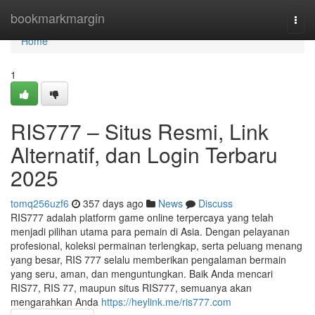
Home
bookmarkmargin
Togg
navi
Home
1
RIS777 – Situs Resmi, Link
Alternatif, dan Login Terbaru
2025
tomq256uzf6
357 days ago
News
Discuss
RIS777 adalah platform game online terpercaya yang telah
menjadi pilihan utama para pemain di Asia. Dengan pelayanan
profesional, koleksi permainan terlengkap, serta peluang menang
yang besar, RIS 777 selalu memberikan pengalaman bermain
yang seru, aman, dan menguntungkan. Baik Anda mencari
RIS77, RIS 77, maupun situs RIS777, semuanya akan
mengarahkan Anda
https://heylink.me/ris777.com