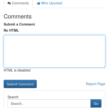
Comments
Who Upvoted
Comments
Submit a Comment
No HTML
HTML is disabled
Report Page
Search
Go