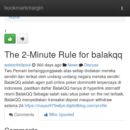
Home
bookmarkmargin
Togg
navi
Home
1
The 2-Minute Rule for balakqq
walesr849pix4
360 days ago
News
Discuss
Two.Pemain bertanggungjawab atas setiap tindakan mereka
sendiri dan terikat oleh undang-undang negara mereka sendiri.
BalakQQ adalah agen judi online poker domino99 terpercaya di
indonesia, pastikan daftar BalakQQ hanya di hyperlink aternatif
resmi BalakQQ Sebagai salah satu situs poker on the net terbaik,
BalakQQ menyediakan transaksi depost maupun withdraw
selama 24
https://mayaz975wfp4.digitollblog.com/profile
Comments
Who Upvoted
Comments