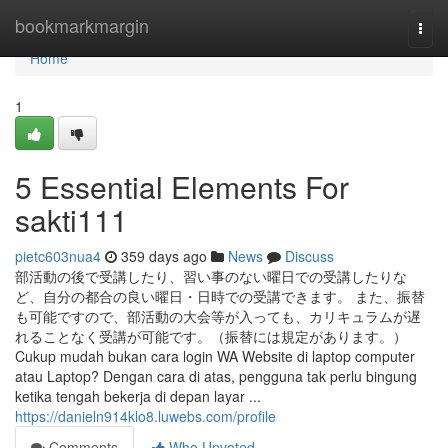
Home
bookmarkmargin
Togg
navi
Home
1
5 Essential Elements For
sakti111
pietc603nua4
359 days ago
News
Discuss
部活動の後で受講したり、習い事のない曜日での受講したりな
ど、自分の都合の良い曜日・日時での受講できます。 また、振替
も可能ですので、部活動の大会等が入っても、カリキュラムが遅
れることなく受講が可能です。（振替には規定があります。）
Cukup mudah bukan cara login WA Website di laptop computer
atau Laptop? Dengan cara di atas, pengguna tak perlu bingung
ketika tengah bekerja di depan layar ...
https://danieln914klo8.luwebs.com/profile
Comments
Who Upvoted