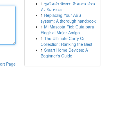
1
พูลวิลล่า พัทยา: ดินแดน ส่วน
ตัว ริม ทะเล
1
Replacing Your ABS
system: A thorough handbook
1
Mi Mascota Fiel: Guía para
Elegir al Mejor Amigo
1
The Ultimate Carry On
Collection: Ranking the Best
1
Smart Home Devices: A
Beginner's Guide
ort Page