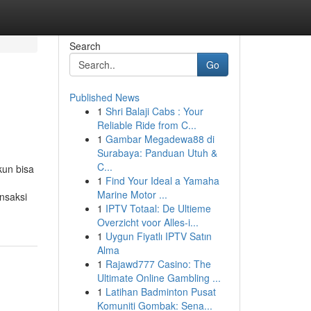
Search
Go
Published News
1
Shri Balaji Cabs : Your
Reliable Ride from C...
1
Gambar Megadewa88 di
Surabaya: Panduan Utuh &
C...
kun bisa
1
Find Your Ideal a Yamaha
Marine Motor ...
ansaksi
1
IPTV Totaal: De Ultieme
Overzicht voor Alles-i...
1
Uygun Fiyatlı IPTV Satın
Alma
1
Rajawd777 Casino: The
Ultimate Online Gambling ...
1
Latihan Badminton Pusat
Komuniti Gombak: Sena...