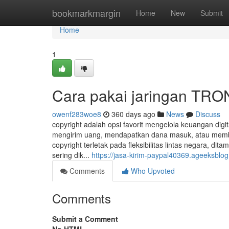
Home
bookmarkmargin
Home
New
Submit
Home
1
Cara pakai jaringan TRON
owenf283woe8
360 days ago
News
Discuss
copyright adalah opsi favorit mengelola keuangan dig
mengirim uang, mendapatkan dana masuk, atau memba
copyright terletak pada fleksibilitas lintas negara, di
sering dik...
https://jasa-kirim-paypal40369.ageeksblo
Comments
Who Upvoted
Comments
Submit a Comment