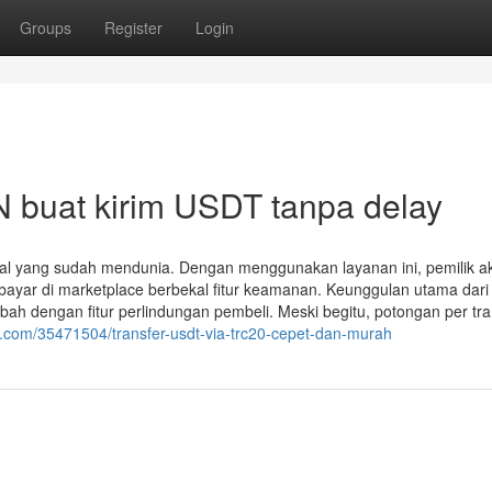
Groups
Register
Login
 buat kirim USDT tanpa delay
ital yang sudah mendunia. Dengan menggunakan layanan ini, pemilik a
yar di marketplace berbekal fitur keamanan. Keunggulan utama dari
tambah dengan fitur perlindungan pembeli. Meski begitu, potongan per tr
g.com/35471504/transfer-usdt-via-trc20-cepet-dan-murah