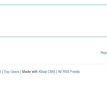
Rep
d
|
Top Users
| Made with
Kliqqi CMS
|
All RSS Feeds