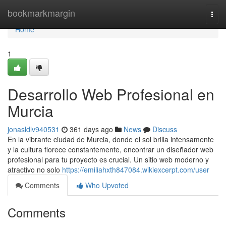
Home
bookmarkmargin
Togg
navi
Home
1
Desarrollo Web Profesional en
Murcia
jonasldlv940531
361 days ago
News
Discuss
En la vibrante ciudad de Murcia, donde el sol brilla intensamente
y la cultura florece constantemente, encontrar un diseñador web
profesional para tu proyecto es crucial. Un sitio web moderno y
atractivo no solo
https://emiliahxth847084.wikiexcerpt.com/user
Comments
Who Upvoted
Comments