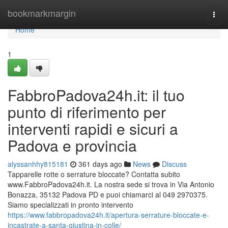
Home
bookmarkmargin
Togg
navi
Home
1
FabbroPadova24h.it: il tuo
punto di riferimento per
interventi rapidi e sicuri a
Padova e provincia
alyssanhhy815181
361 days ago
News
Discuss
Tapparelle rotte o serrature bloccate? Contatta subito
www.FabbroPadova24h.it. La nostra sede si trova in Via Antonio
Bonazza, 35132 Padova PD e puoi chiamarci al 049 2970375.
Siamo specializzati in pronto intervento
https://www.fabbropadova24h.it/apertura-serrature-bloccate-e-
incastrate-a-santa-giustina-in-colle/