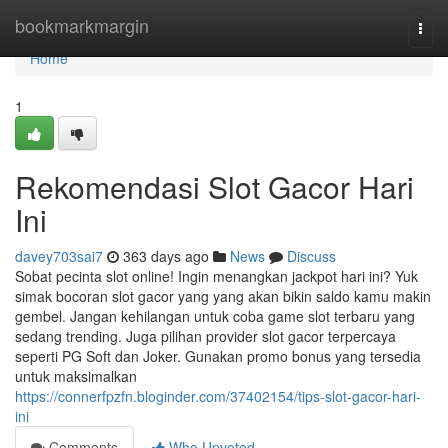
Home
bookmarkmargin
Togg
navi
Home
1
Rekomendasi Slot Gacor Hari
Ini
davey703sai7
363 days ago
News
Discuss
Sobat pecinta slot online! Ingin menangkan jackpot hari ini? Yuk
simak bocoran slot gacor yang yang akan bikin saldo kamu makin
gembel. Jangan kehilangan untuk coba game slot terbaru yang
sedang trending. Juga pilihan provider slot gacor terpercaya
seperti PG Soft dan Joker. Gunakan promo bonus yang tersedia
untuk maksimalkan
https://connerfpzfn.bloginder.com/37402154/tips-slot-gacor-hari-
ini
Comments
Who Upvoted