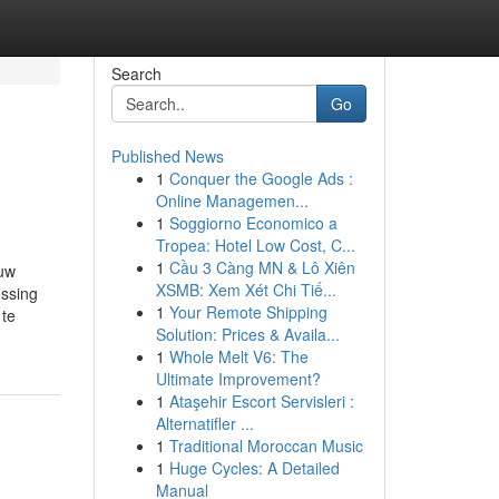
Search
Go
Published News
1
Conquer the Google Ads :
Online Managemen...
1
Soggiorno Economico a
Tropea: Hotel Low Cost, C...
1
Cầu 3 Càng MN & Lô Xiên
 uw
XSMB: Xem Xét Chi Tiế...
ossing
1
Your Remote Shipping
 te
Solution: Prices & Availa...
1
Whole Melt V6: The
Ultimate Improvement?
1
Ataşehir Escort Servisleri :
Alternatifler ...
1
Traditional Moroccan Music
1
Huge Cycles: A Detailed
Manual