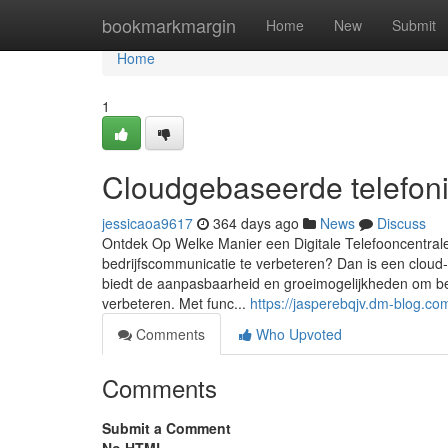
Home
bookmarkmargin
Home
New
Submit
Home
1
Cloudgebaseerde telefoni
jessicaoa9617
364 days ago
News
Discuss
Ontdek Op Welke Manier een Digitale Telefooncentra
bedrijfscommunicatie te verbeteren? Dan is een cloud
biedt de aanpasbaarheid en groeimogelijkheden om be
verbeteren. Met func...
https://jasperebqjv.dm-blog.c
Comments
Who Upvoted
Comments
Submit a Comment