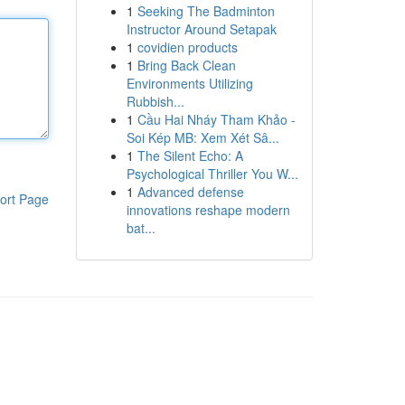
1
Seeking The Badminton
Instructor Around Setapak
1
covidien products
1
Bring Back Clean
Environments Utilizing
Rubbish...
1
Cầu Hai Nháy Tham Khảo -
Soi Kép MB: Xem Xét Sâ...
1
The Silent Echo: A
Psychological Thriller You W...
1
Advanced defense
ort Page
innovations reshape modern
bat...