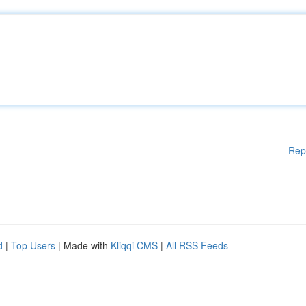
Rep
d
|
Top Users
| Made with
Kliqqi CMS
|
All RSS Feeds