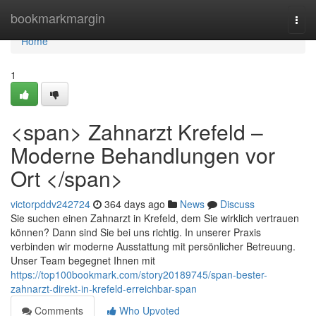
Home
bookmarkmargin
Togg
navi
Home
1
<span> Zahnarzt Krefeld –
Moderne Behandlungen vor
Ort </span>
victorpddv242724
364 days ago
News
Discuss
Sie suchen einen Zahnarzt in Krefeld, dem Sie wirklich vertrauen
können? Dann sind Sie bei uns richtig. In unserer Praxis
verbinden wir moderne Ausstattung mit persönlicher Betreuung.
Unser Team begegnet Ihnen mit
https://top100bookmark.com/story20189745/span-bester-
zahnarzt-direkt-in-krefeld-erreichbar-span
Comments
Who Upvoted