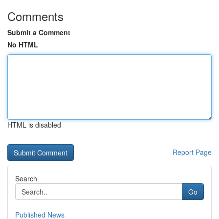
Comments
Submit a Comment
No HTML
HTML is disabled
Report Page
Search
Go
Published News