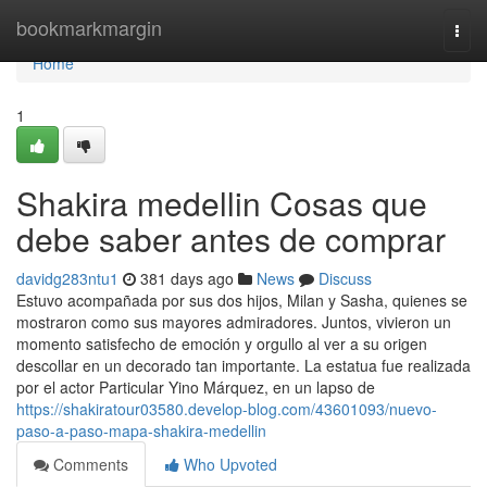
Home
bookmarkmargin
Togg
navi
Home
1
Shakira medellin Cosas que
debe saber antes de comprar
davidg283ntu1
381 days ago
News
Discuss
Estuvo acompañada por sus dos hijos, Milan y Sasha, quienes se
mostraron como sus mayores admiradores. Juntos, vivieron un
momento satisfecho de emoción y orgullo al ver a su origen
descollar en un decorado tan importante. La estatua fue realizada
por el actor Particular Yino Márquez, en un lapso de
https://shakiratour03580.develop-blog.com/43601093/nuevo-
paso-a-paso-mapa-shakira-medellin
Comments
Who Upvoted