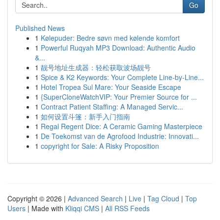
Go
Published News
1
Kølepuder: Bedre søvn med kølende komfort
1
Powerful Ruqyah MP3 Download: Authentic Audio
&...
1
靓号地址生成器：轻松获取波场靓号
1
Spice & K2 Keywords: Your Complete Line-by-Line...
1
Hotel Tropea Sul Mare: Your Seaside Escape
1
{SuperCloneWatchVIP: Your Premier Source for ...
1
Contract Patient Staffing: A Managed Servic...
1
如何设置斗篷：新手入门指南
1
Regal Regent Dice: A Ceramic Gaming Masterpiece
1
De Toekomst van de Agrofood Industrie: Innovati...
1
copyright for Sale: A Risky Proposition
Copyright © 2026 |
Advanced Search
|
Live
|
Tag Cloud
|
Top
Users
| Made with
Kliqqi CMS
|
All RSS Feeds