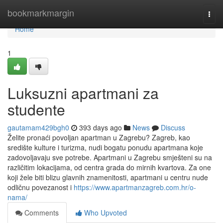
Home
bookmarkmargin
Togg
navi
Home
1
Luksuzni apartmani za
studente
gautamam429bgh0
393 days ago
News
Discuss
Želite pronaći povoljan apartman u Zagrebu? Zagreb, kao
središte kulture i turizma, nudi bogatu ponudu apartmana koje
zadovoljavaju sve potrebe. Apartmani u Zagrebu smješteni su na
različitim lokacijama, od centra grada do mirnih kvartova. Za one
koji žele biti blizu glavnih znamenitosti, apartmani u centru nude
odličnu povezanost i
https://www.apartmanzagreb.com.hr/o-
nama/
Comments
Who Upvoted