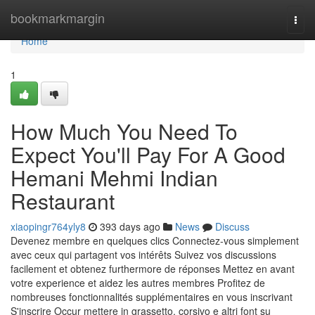
Home
bookmarkmargin
Togg
navi
Home
1
How Much You Need To
Expect You'll Pay For A Good
Hemani Mehmi Indian
Restaurant
xiaopingr764yly8
393 days ago
News
Discuss
Devenez membre en quelques clics Connectez-vous simplement
avec ceux qui partagent vos intérêts Suivez vos discussions
facilement et obtenez furthermore de réponses Mettez en avant
votre experience et aidez les autres membres Profitez de
nombreuses fonctionnalités supplémentaires en vous inscrivant
S'inscrire Occur mettere in grassetto, corsivo e altri font su