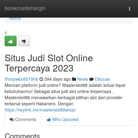
Home
bookmarkmargin
Togg
navi
Home
1
Situs Judi Slot Online
Terpercaya 2023
theopwbc651906
394 days ago
News
Discuss
Mencari platform judi online? Masterslot88 adalah solusi tepat
kebutuhanmu! Sebagai situs judi slot online terpercaya ,
Masterslot88 menawarkan berbagai pilihan slot dari provider
terkenal seperti Habanero. Dengan
https://heylink.me/masterslot88shop/
Comments
Who Upvoted
Comments