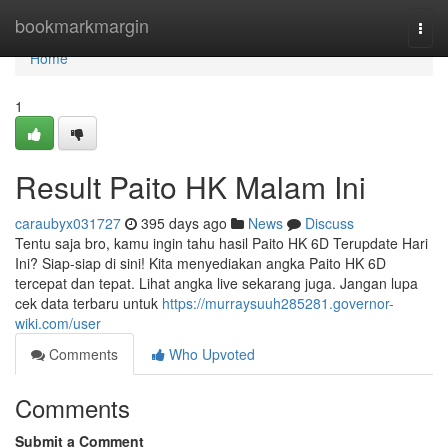
Home
bookmarkmargin
Togg
navi
Home
1
Result Paito HK Malam Ini
caraubyx031727
395 days ago
News
Discuss
Tentu saja bro, kamu ingin tahu hasil Paito HK 6D Terupdate Hari
Ini? Siap-siap di sini! Kita menyediakan angka Paito HK 6D
tercepat dan tepat. Lihat angka live sekarang juga. Jangan lupa
cek data terbaru untuk
https://murraysuuh285281.governor-
wiki.com/user
Comments
Who Upvoted
Comments
Submit a Comment