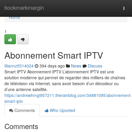
Home
bookmarkmargin
Togg
navi
Home
1
Abonnement Smart IPTV
liliannztf314024
394 days ago
News
Discuss
Smart IPTV Abonnement IPTV L’abonnement IPTV est une
solution moderne qui permet de regarder des milliers de chaînes
de télévision via Internet, sans avoir besoin d’un décodeur ou
d’une antenne satellite.
https://andrewhmgi957211.therainblog.com/34881095/abonnement-
smart-iptv
Comments
Who Upvoted
Comments