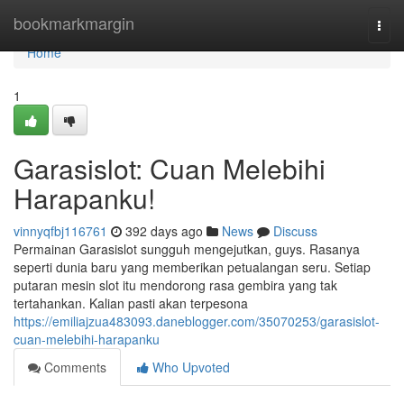
Home
bookmarkmargin
Togg
navi
Home
1
Garasislot: Cuan Melebihi
Harapanku!
vinnyqfbj116761
392 days ago
News
Discuss
Permainan Garasislot sungguh mengejutkan, guys. Rasanya
seperti dunia baru yang memberikan petualangan seru. Setiap
putaran mesin slot itu mendorong rasa gembira yang tak
tertahankan. Kalian pasti akan terpesona
https://emiliajzua483093.daneblogger.com/35070253/garasislot-
cuan-melebihi-harapanku
Comments
Who Upvoted