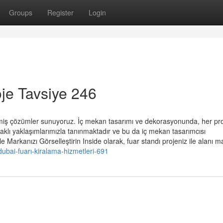
Groups
Register
Login
oje Tavsiye 246
irilmiş çözümler sunuyoruz. İç mekan tasarımı ve dekorasyonunda, her pro
daklı yaklaşımlarımızla tanınmaktadır ve bu da iç mekan tasarımcısı
e Markanızı Görselleştirin Inside olarak, fuar standı projeniz ile alanı ma
bai-fuarı-kiralama-hizmetleri-691