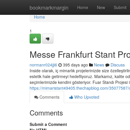
Home
bookmarkmargin
Home
New
Submit
Home
1
Messe Frankfurt Stant Pr
normanr024jji6
395 days ago
News
Discuss
Inside olarak, iç mimarlık projelerinizde size özelleşt
estetik hale getirmeyi hedefliyoruz. Markamız, kalite o
seçimlerimizde kendini gösteriyor. Fuar Standı Projesi il
https://mimaristant49405.thechapblog.com/35077587/du
Comments
Who Upvoted
Comments
Submit a Comment