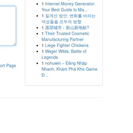
1
Internet Money Generator:
Your Best Guide to Ma...
1
질개선 방안: 변화를 바라는
여성들을 모두의 방향
1
愿望城市：新山新地标?
1
Their Trusted Cosmetic
Manufacturing Partner
1
Liege Fighter Chickens
1
Wager Wilds: Battle of
Legends
1
nohuwin – Đăng Nhập
ort Page
Nhanh, Khám Phá Kho Game
Đ...