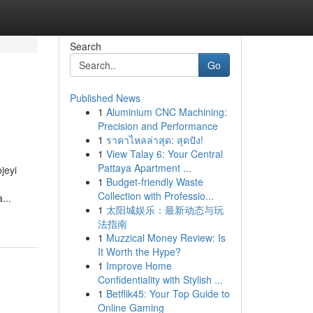
Search
Go
Published News
1
Aluminium CNC Machining:
Precision and Performance
1
ราคาไหลล่าสุด: สุดปัง!
1
View Talay 6: Your Central
Pattaya Apartment ...
jeyi
1
Budget-friendly Waste
Collection with Professio...
...
1
太阳城娱乐：最新动态与玩
法指南
1
Muzzical Money Review: Is
It Worth the Hype?
1
Improve Home
Confidentiality with Stylish ...
1
Betflik45: Your Top Guide to
Online Gaming