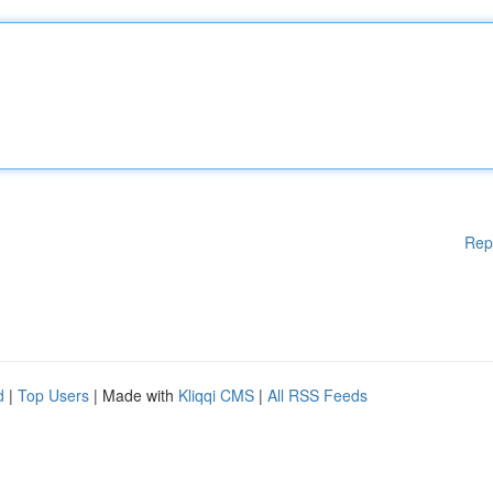
Rep
d
|
Top Users
| Made with
Kliqqi CMS
|
All RSS Feeds