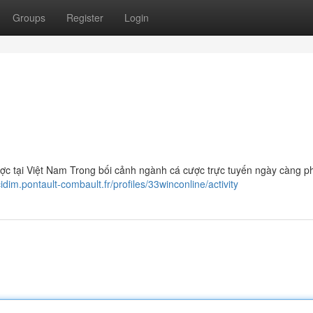
Groups
Register
Login
ợc tại Việt Nam Trong bối cảnh ngành cá cược trực tuyến ngày càng ph
cidim.pontault-combault.fr/profiles/33winconline/activity