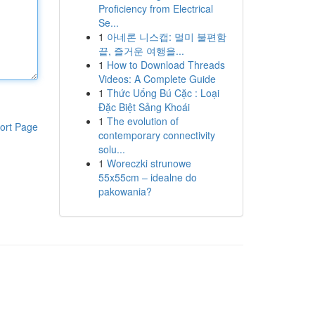
Proficiency from Electrical
Se...
1
아네론 니스캡: 멀미 불편함
끝, 즐거운 여행을...
1
How to Download Threads
Videos: A Complete Guide
1
Thức Uống Bú Cặc : Loại
Đặc Biệt Sảng Khoái
1
The evolution of
ort Page
contemporary connectivity
solu...
1
Woreczki strunowe
55x55cm – idealne do
pakowania?