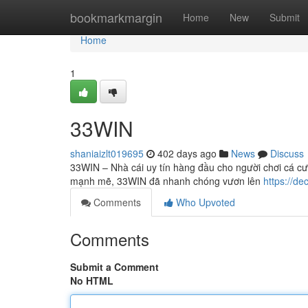
Home
bookmarkmargin
Home
New
Submit
Home
1
33WIN
shaniaizlt019695
402 days ago
News
Discuss
33WIN – Nhà cái uy tín hàng đầu cho người chơi cá cư
mạnh mẽ, 33WIN đã nhanh chóng vươn lên
https://de
Comments
Who Upvoted
Comments
Submit a Comment
No HTML