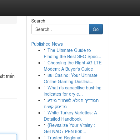
Search
Go
Published News
1
The Ultimate Guide to
Finding the Best SEO Spec...
1
Choosing the Right 4G LTE
Modem: A Buyer's Guide
1
88i Casino: Your Ultimate
át triển
Online Gaming Destina...
1
What ris capacitive bushing
indicates for dry e...
1
המדריך המלא לשחזור מידע
מדיסק קשיח
1
White Turkey Varieties: A
Detailed Handbook
1
{Revitalize Your Vitality :
Get NAD+ PEN 500...
1
Trusted Regional