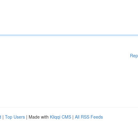
Rep
d
|
Top Users
| Made with
Kliqqi CMS
|
All RSS Feeds