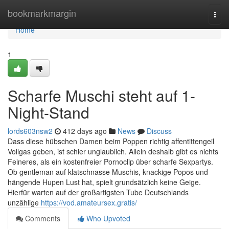
Home
bookmarkmargin
Togg
navi
Home
1
Scharfe Muschi steht auf 1-
Night-Stand
lords603nsw2
412 days ago
News
Discuss
Dass diese hübschen Damen beim Poppen richtig affentittengeil
Vollgas geben, ist schier unglaublich. Allein deshalb gibt es nichts
Feineres, als ein kostenfreier Pornoclip über scharfe Sexpartys.
Ob gentleman auf klatschnasse Muschis, knackige Popos und
hängende Hupen Lust hat, spielt grundsätzlich keine Geige.
Hierfür warten auf der großartigsten Tube Deutschlands
unzählige
https://vod.amateursex.gratis/
Comments
Who Upvoted