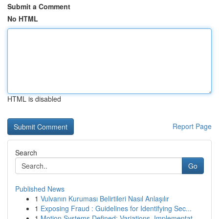
Submit a Comment
No HTML
HTML is disabled
Report Page
Search
Go
Published News
1
Vulvanın Kuruması Belirtileri Nasıl Anlaşılır
1
Exposing Fraud : Guidelines for Identifying Sec...
1
Motion Systems Defined: Variations, Implementat...