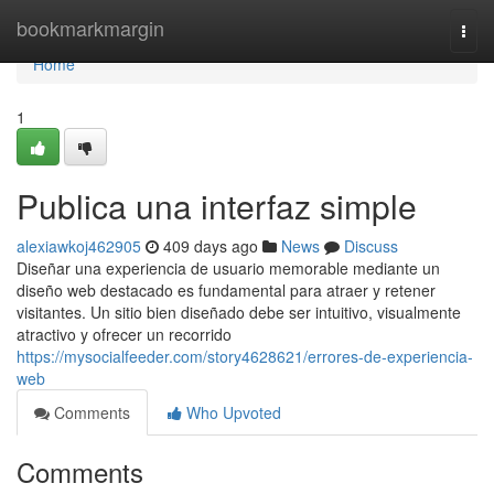
Home
bookmarkmargin
Togg
navi
Home
1
Publica una interfaz simple
alexiawkoj462905
409 days ago
News
Discuss
Diseñar una experiencia de usuario memorable mediante un
diseño web destacado es fundamental para atraer y retener
visitantes. Un sitio bien diseñado debe ser intuitivo, visualmente
atractivo y ofrecer un recorrido
https://mysocialfeeder.com/story4628621/errores-de-experiencia-
web
Comments
Who Upvoted
Comments