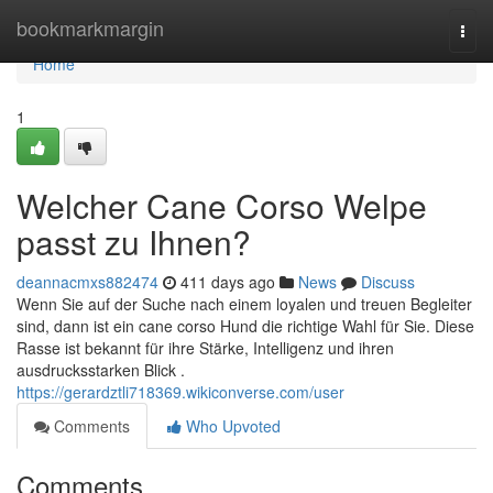
Home
bookmarkmargin
Togg
navi
Home
1
Welcher Cane Corso Welpe
passt zu Ihnen?
deannacmxs882474
411 days ago
News
Discuss
Wenn Sie auf der Suche nach einem loyalen und treuen Begleiter
sind, dann ist ein cane corso Hund die richtige Wahl für Sie. Diese
Rasse ist bekannt für ihre Stärke, Intelligenz und ihren
ausdrucksstarken Blick .
https://gerardztli718369.wikiconverse.com/user
Comments
Who Upvoted
Comments