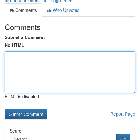
top-nl-aanbieders-met-ziggo-2025
Comments
Who Upvoted
Comments
Submit a Comment
No HTML
HTML is disabled
Report Page
Search
Go