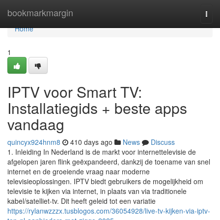
Home
bookmarkmargin
Togg
navi
Home
1
IPTV voor Smart TV:
Installatiegids + beste apps
vandaag
quincyx924hnm8
410 days ago
News
Discuss
1. Inleiding In Nederland is de markt voor internettelevisie de
afgelopen jaren flink geëxpandeerd, dankzij de toename van snel
internet en de groeiende vraag naar moderne
televisieoplossingen. IPTV biedt gebruikers de mogelijkheid om
televisie te kijken via internet, in plaats van via traditionele
kabel/satelliet-tv. Dit heeft geleid tot een variatie
https://rylanwzzzx.tusblogos.com/36054928/live-tv-kijken-via-iptv-