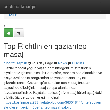
Home
bookmarkmargin
Togg
navi
Home
1
Top Richtlinien gaziantep
masaj
elbertg914pts0
413 days ago
News
Discuss
Gaziantep’teki yoğun yaşan demınitrogenium stresinden
sıyrılmanız içhinein sıcak bir atmosfer, modern spa olanakları ve
kişiye özel bakım programları ile yenilenmenin keyfini
çıkarabilirsiniz. Gaziantep’te sunulan spa masaj fırsatları
sayesinde dilediğiniz masaj ve spa alanlarından
faydalanabilirsiniz. Faydalanabileceğiniz masaj türleri aşağıdaki
gibidir: Siz de Lotus Terapi’nin dingi...
https://bartinmasaj233.thelateblog.com/36301811/untersuchen-
sie-diesen-bericht-über-antep-masaj-salonu