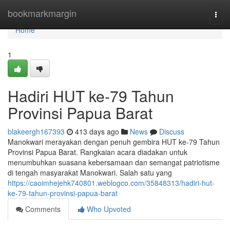
Home
bookmarkmargin
Togg
navi
Home
1
Hadiri HUT ke-79 Tahun
Provinsi Papua Barat
blakeergh167393
413 days ago
News
Discuss
Manokwari merayakan dengan penuh gembira HUT ke-79 Tahun
Provinsi Papua Barat. Rangkaian acara diadakan untuk
menumbuhkan suasana kebersamaan dan semangat patriotisme
di tengah masyarakat Manokwari. Salah satu yang
https://caoimhejehk740801.weblogco.com/35848313/hadiri-hut-
ke-79-tahun-provinsi-papua-barat
Comments
Who Upvoted