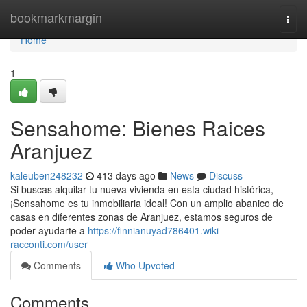
Home
bookmarkmargin
Togg
navi
Home
1
Sensahome: Bienes Raices
Aranjuez
kaleuben248232
413 days ago
News
Discuss
Si buscas alquilar tu nueva vivienda en esta ciudad histórica,
¡Sensahome es tu inmobiliaria ideal! Con un amplio abanico de
casas en diferentes zonas de Aranjuez, estamos seguros de
poder ayudarte a
https://finnianuyad786401.wiki-
racconti.com/user
Comments
Who Upvoted
Comments