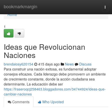
Home
bookmarkmargin
Togg
navi
Home
1
Ideas que Revolucionan
Naciones
brendaiosy620154
415 days ago
News
Discuss
Para construir una nación exitosa, es fundamental adoptar
consejos eficazes. Cada liderazgo debe promovern un ambiente
de crecimiento constante, donde la acción ciudadana sea
determinante. La educación debe ser
https://fraseroqcj258463.bloggadores.com/34744924/ideas-que-
cambiar-naciones
Comments
Who Upvoted